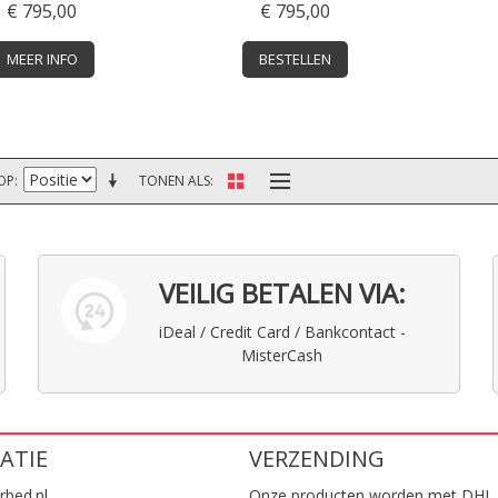
€ 795,00
€ 795,00
MEER INFO
BESTELLEN
OP
TONEN ALS
VEILIG BETALEN VIA:
iDeal / Credit Card / Bankcontact -
MisterCash
ATIE
VERZENDING
rbed.nl
Onze producten worden met DHL 