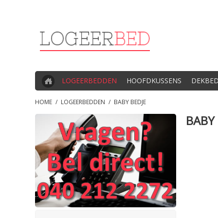
LOGEERBEDDEN
HOOFDKUSSENS
DEKBE
HOME
/
LOGEERBEDDEN
/
BABY BEDJE
BABY 