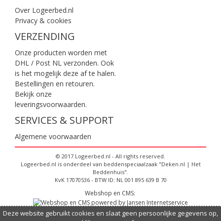
Over Logeerbed.nl
Privacy & cookies
VERZENDING
Onze producten worden met
DHL / Post NL verzonden. Ook
is het mogelijk deze af te halen.
Bestellingen en retouren.
Bekijk onze
leveringsvoorwaarden
.
SERVICES & SUPPORT
Algemene voorwaarden
© 2017 Logeerbed.nl - All rights reserved.
Logeerbed.nl is onderdeel van beddenspeciaalzaak "Deken.nl | Het
Beddenhuis".
KvK 17070536 - BTW ID: NL 001 895 639 B 70
Webshop en CMS:
Deze website gebruikt cookies en slaat geen persoonlijke gegevens op,