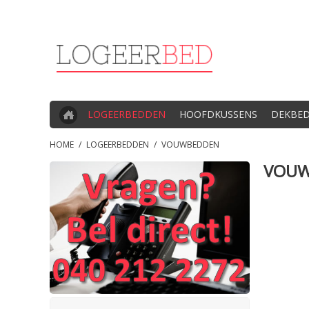
LOGEERBEDDEN
HOOFDKUSSENS
DEKBE
HOME
/
LOGEERBEDDEN
/
VOUWBEDDEN
VOUW