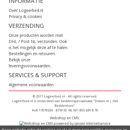
INFORMATIE
Over Logeerbed.nl
Privacy & cookies
VERZENDING
Onze producten worden met
DHL / Post NL verzonden. Ook
is het mogelijk deze af te halen.
Bestellingen en retouren.
Bekijk onze
leveringsvoorwaarden
.
SERVICES & SUPPORT
Algemene voorwaarden
© 2017 Logeerbed.nl - All rights reserved.
Logeerbed.nl is onderdeel van beddenspeciaalzaak "Deken.nl | Het
Beddenhuis".
KvK 17070536 - BTW ID: NL 001 895 639 B 70
Webshop en CMS:
Deze website gebruikt cookies en slaat geen persoonlijke gegevens op,