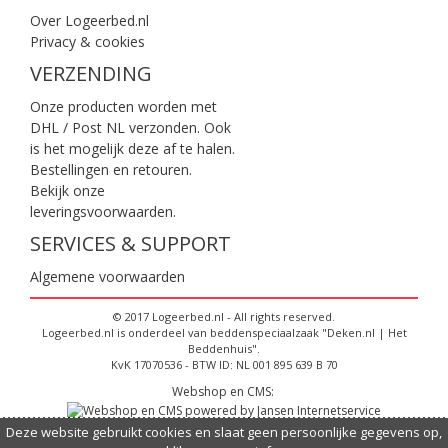
Over Logeerbed.nl
Privacy & cookies
VERZENDING
Onze producten worden met
DHL / Post NL verzonden. Ook
is het mogelijk deze af te halen.
Bestellingen en retouren.
Bekijk onze
leveringsvoorwaarden
.
SERVICES & SUPPORT
Algemene voorwaarden
© 2017 Logeerbed.nl - All rights reserved.
Logeerbed.nl is onderdeel van beddenspeciaalzaak "Deken.nl | Het
Beddenhuis".
KvK 17070536 - BTW ID: NL 001 895 639 B 70
Webshop en CMS:
Deze website gebruikt cookies en slaat geen persoonlijke gegevens op,