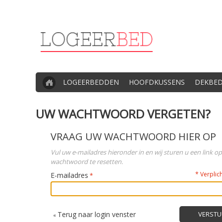
LOGEERBEDDEN
HOOFDKUSSENS
DEKBE
UW WACHTWOORD VERGETEN?
VRAAG UW WACHTWOORD HIER OP
Vul uw e-mailadres hieronder in en wij sturen u een link 
wachtwoord te resetten.
* Verplic
E-mailadres
Terug naar login venster
VERSTU
«