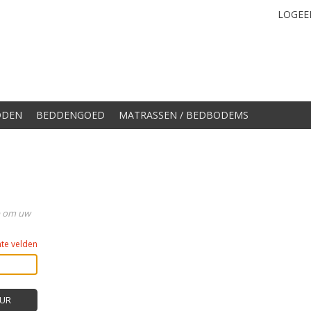
LOGEE
DDEN
BEDDENGOED
MATRASSEN / BEDBODEMS
op om uw
hte velden
UR