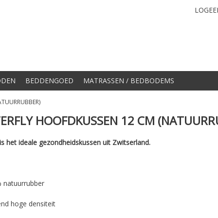
LOGEE
DDEN
BEDDENGOED
MATRASSEN / BEDBODEMS
ATUURRUBBER)
ERFLY HOOFDKUSSEN 12 CM (NATUURR
 is het ideale gezondheidskussen uit Zwitserland.
 natuurrubber
end hoge densiteit