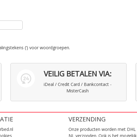
alingstekens (‘) voor woordgroepen.
VEILIG BETALEN VIA:
iDeal / Credit Card / Bankcontact -
MisterCash
ATIE
VERZENDING
rbed.nl
Onze producten worden met DHL 
ookies
NL verzonden. Ook is het mogelijk