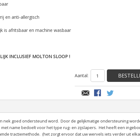
baar
rij en anti-allergisch
jk is afritsbaar en machine wasbaar
ELIJK INCLUSIEF MOLTON SLOOP !
BESTELL
Aantal:
 en nek goed ondersteund word.
Door de gelijkmatige ondersteuning word
is met name bedoelt voor het type rug- en zijslapers. Het heeft een inge
mde tractiemethode. (het zorgt ervoor dat uw wervels iets verder uit elk