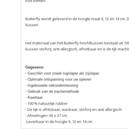
rust komen.
Butterfly wordt geleverd in de hoogte maat 9, 12 en 14 cm
kussen.
Het materiaal van het Butterfly hoofdkussen bestaat uit 100
kussen stofvrij, anti allergisch, afristbaar en is de tijk m
Gegevens:
- Geschikt voor zowel rugslaper als zijslaper
- Optimale ontspanning voor uw spieren
- Ingebouwde nekondersteuning
- Gebruik van de tractiemethode
- Keerbaar
- 100 % natuurlijk rubber
- De tijk is afritsbaar, wasbaar, stofvrij en anti allergisch
- Afmetingen: 65 x 37 cm.
-Leverbaar in de hoogte 9, 12 en 14 cm