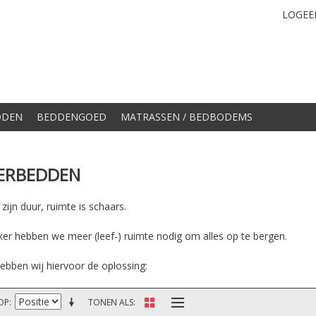
LOGEE
DDEN
BEDDENGOED
MATRASSEN / BEDBODEMS
ERBEDDEN
ijn duur, ruimte is schaars.
ker hebben we meer (leef-) ruimte nodig om alles op te bergen.
ebben wij hiervoor de oplossing:
OP
TONEN ALS