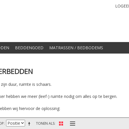
LOGEE
DDEN
BEDDENGOED
MATRASSEN / BEDBODEMS
ERBEDDEN
ijn duur, ruimte is schaars.
ker hebben we meer (leef-) ruimte nodig om alles op te bergen.
ebben wij hiervoor de oplossing:
OP
TONEN ALS