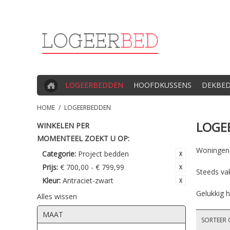
LOGEERBEDDEN
HOOFDKUSSENS
DEKBE
HOME
/
LOGEERBEDDEN
LOGE
WINKELEN PER
MOMENTEEL ZOEKT U OP:
Woningen z
Categorie:
Project bedden
Prijs:
€ 700,00 - € 799,99
Steeds va
Kleur:
Antraciet-zwart
Gelukkig h
Alles wissen
MAAT
SORTEER 