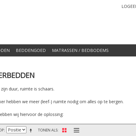
LOGEE
DDEN
BEDDENGOED
MATRASSEN / BEDBODEMS
ERBEDDEN
ijn duur, ruimte is schaars.
ker hebben we meer (leef-) ruimte nodig om alles op te bergen.
ebben wij hiervoor de oplossing:
OP
TONEN ALS