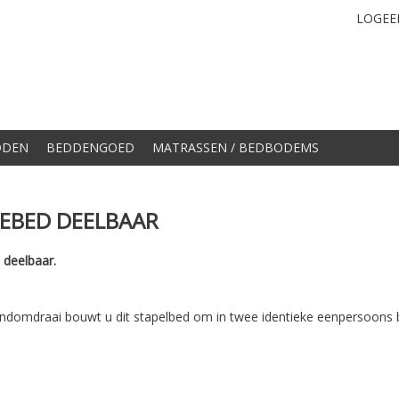
LOGEE
DDEN
BEDDENGOED
MATRASSEN / BEDBODEMS
EBED DEELBAAR
 deelbaar.
andomdraai bouwt u dit stapelbed om in twee identieke eenpersoons 