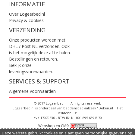
INFORMATIE
Over Logeerbed.nl
Privacy & cookies
VERZENDING
Onze producten worden met
DHL / Post NL verzonden. Ook
is het mogelijk deze af te halen.
Bestellingen en retouren.
Bekijk onze
leveringsvoorwaarden
.
SERVICES & SUPPORT
Algemene voorwaarden
© 2017 Logeerbed.nl - All rights reserved.
Logeerbed.nl is onderdeel van beddenspeciaalzaak "Deken.nl | Het
Beddenhuis".
KvK 17070536 - BTW ID: NL 001 895 639 B 70
Webshop en CMS:
Deze website gebruikt cookies en slaat geen persoonlijke gegevens op,