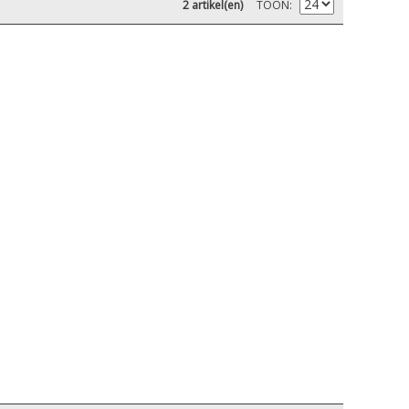
2 artikel(en)
TOON