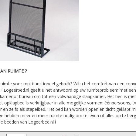
AN RUIMTE ?
ruimte voor multifunctioneel gebruik? Wil u het comfort van een conv
 ! Logeerbed.nl geeft u het antwoord op uw ruimteprobleem met een 
skamer of bureau om tot een volwaardige slaapkamer. Het bed is me
t opklapbed is verkrijgbaar in alle mogelijke vormen: éénpersoons, t
 en zelfs als stapelbed. Het bed kan worden open en dicht geklapt me
we hebben meer en meer ruimte nodig om te leven of alles op te berge
e bedden van Logeerbed.nl !