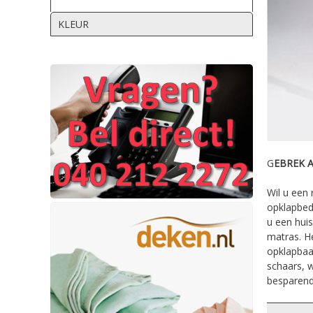
KLEUR
G
EBREK A
Wil u een 
opklapbed
u een hui
matras. He
opklapbaar
schaars, 
besparend