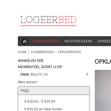
LOGEERBEDDEN
HOOFDKUSSENS
DEKBE
HOME
/
LOGEERBEDDEN
/
OPKLAPBEDDEN
OPKL
WINKELEN PER
MOMENTEEL ZOEKT U OP:
Maat:
80x210 cm
Alles wissen
PRIJS
€ 820,00
-
€ 829,99
€ 830,00
en daar boven