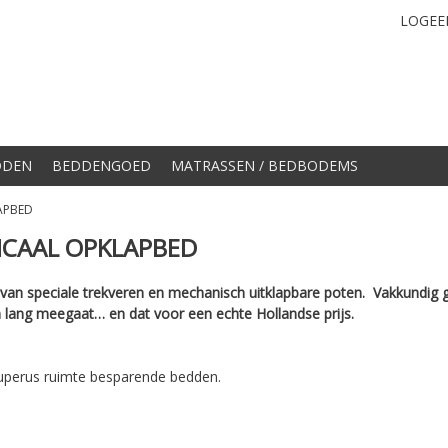
LOGEE
DDEN
BEDDENGOED
MATRASSEN / BEDBODEMS
APBED
ICAAL OPKLAPBED
 van speciale trekveren en mechanisch uitklapbare poten.
Vakkundig ­
 lang ­meegaat… en dat voor een echte ­Hollandse prijs.
perus ruimte besparende bedden.