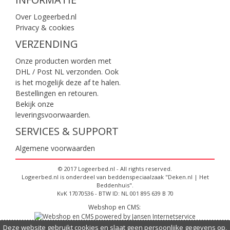
Over Logeerbed.nl
Privacy & cookies
VERZENDING
Onze producten worden met
DHL / Post NL verzonden. Ook
is het mogelijk deze af te halen.
Bestellingen en retouren.
Bekijk onze
leveringsvoorwaarden
.
SERVICES & SUPPORT
Algemene voorwaarden
© 2017 Logeerbed.nl - All rights reserved.
Logeerbed.nl is onderdeel van beddenspeciaalzaak "Deken.nl | Het
Beddenhuis".
KvK 17070536 - BTW ID: NL 001 895 639 B 70
Webshop en CMS:
Deze website gebruikt cookies en slaat geen persoonlijke gegevens op,