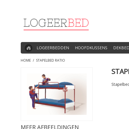
LOGEERBEDDEN
HOOFDKUSSENS
DEKBE
HOME
/
STAPELBED RATIO
STAP
Stapelbed
MEER AFBEELDINGEN