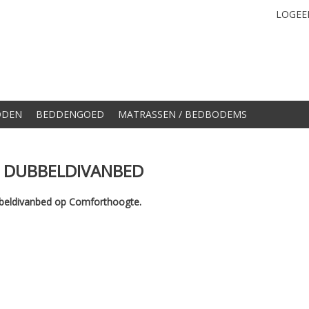
LOGEE
DDEN
BEDDENGOED
MATRASSEN / BEDBODEMS
 DUBBELDIVANBED
beldivanbed op Comforthoogte.