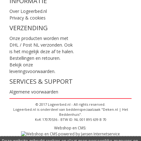
INFORMATIE
Over Logeerbed.nl
Privacy & cookies
VERZENDING
Onze producten worden met
DHL / Post NL verzonden. Ook
is het mogelijk deze af te halen.
Bestellingen en retouren.
Bekijk onze
leveringsvoorwaarden
.
SERVICES & SUPPORT
Algemene voorwaarden
© 2017 Logeerbed.nl - All rights reserved.
Logeerbed.nl is onderdeel van beddenspeciaalzaak "Deken.nl | Het
Beddenhuis".
KvK 17070536 - BTW ID: NL 001 895 639 B 70
Webshop en CMS:
Deze website gebruikt cookies en slaat geen persoonlijke gegevens op,