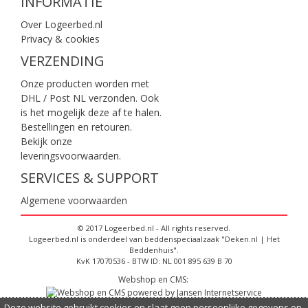
INFORMATIE
Over Logeerbed.nl
Privacy & cookies
VERZENDING
Onze producten worden met
DHL / Post NL verzonden. Ook
is het mogelijk deze af te halen.
Bestellingen en retouren.
Bekijk onze
leveringsvoorwaarden
.
SERVICES & SUPPORT
Algemene voorwaarden
© 2017 Logeerbed.nl - All rights reserved.
Logeerbed.nl is onderdeel van beddenspeciaalzaak "Deken.nl | Het
Beddenhuis".
KvK 17070536 - BTW ID: NL 001 895 639 B 70
Webshop en CMS:
Deze website gebruikt cookies en slaat geen persoonlijke gegevens op,