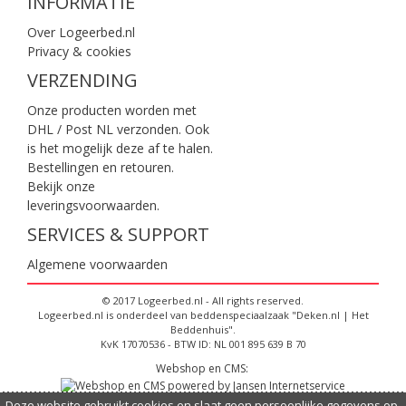
INFORMATIE
Over Logeerbed.nl
Privacy & cookies
VERZENDING
Onze producten worden met
DHL / Post NL verzonden. Ook
is het mogelijk deze af te halen.
Bestellingen en retouren.
Bekijk onze
leveringsvoorwaarden
.
SERVICES & SUPPORT
Algemene voorwaarden
© 2017 Logeerbed.nl - All rights reserved.
Logeerbed.nl is onderdeel van beddenspeciaalzaak "Deken.nl | Het
Beddenhuis".
KvK 17070536 - BTW ID: NL 001 895 639 B 70
Webshop en CMS:
Deze website gebruikt cookies en slaat geen persoonlijke gegevens op,