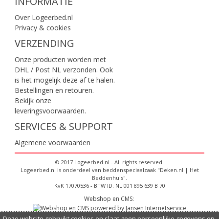
INFORMATIE
Over Logeerbed.nl
Privacy & cookies
VERZENDING
Onze producten worden met
DHL / Post NL verzonden. Ook
is het mogelijk deze af te halen.
Bestellingen en retouren.
Bekijk onze
leveringsvoorwaarden
.
SERVICES & SUPPORT
Algemene voorwaarden
© 2017 Logeerbed.nl - All rights reserved.
Logeerbed.nl is onderdeel van beddenspeciaalzaak "Deken.nl | Het
Beddenhuis".
KvK 17070536 - BTW ID: NL 001 895 639 B 70
Webshop en CMS:
Deze website gebruikt cookies en slaat geen persoonlijke gegevens op,