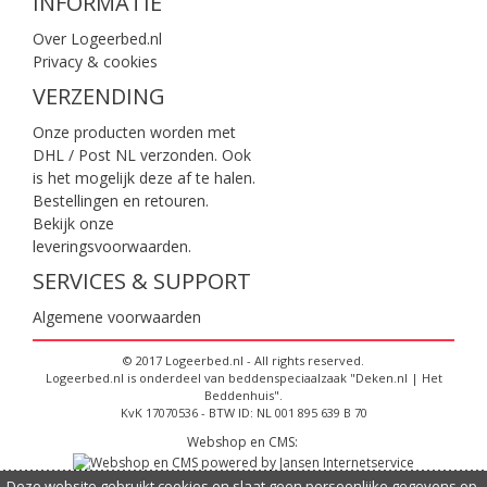
INFORMATIE
Over Logeerbed.nl
Privacy & cookies
VERZENDING
Onze producten worden met
DHL / Post NL verzonden. Ook
is het mogelijk deze af te halen.
Bestellingen en retouren.
Bekijk onze
leveringsvoorwaarden
.
SERVICES & SUPPORT
Algemene voorwaarden
© 2017 Logeerbed.nl - All rights reserved.
Logeerbed.nl is onderdeel van beddenspeciaalzaak "Deken.nl | Het
Beddenhuis".
KvK 17070536 - BTW ID: NL 001 895 639 B 70
Webshop en CMS:
Deze website gebruikt cookies en slaat geen persoonlijke gegevens op,