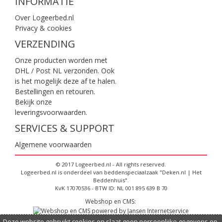
INFORMATIE
Over Logeerbed.nl
Privacy & cookies
VERZENDING
Onze producten worden met
DHL / Post NL verzonden. Ook
is het mogelijk deze af te halen.
Bestellingen en retouren.
Bekijk onze
leveringsvoorwaarden
.
SERVICES & SUPPORT
Algemene voorwaarden
© 2017 Logeerbed.nl - All rights reserved.
Logeerbed.nl is onderdeel van beddenspeciaalzaak "Deken.nl | Het
Beddenhuis".
KvK 17070536 - BTW ID: NL 001 895 639 B 70
Webshop en CMS:
Deze website gebruikt cookies en slaat geen persoonlijke gegevens op,