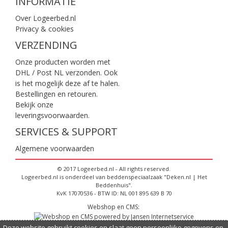
INFORMATIE
Over Logeerbed.nl
Privacy & cookies
VERZENDING
Onze producten worden met
DHL / Post NL verzonden. Ook
is het mogelijk deze af te halen.
Bestellingen en retouren.
Bekijk onze
leveringsvoorwaarden
.
SERVICES & SUPPORT
Algemene voorwaarden
© 2017 Logeerbed.nl - All rights reserved.
Logeerbed.nl is onderdeel van beddenspeciaalzaak "Deken.nl | Het
Beddenhuis".
KvK 17070536 - BTW ID: NL 001 895 639 B 70
Webshop en CMS:
Deze website gebruikt cookies en slaat geen persoonlijke gegevens op,