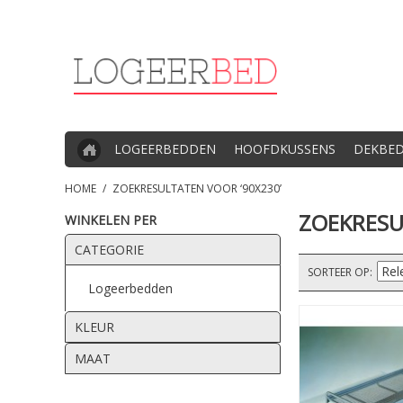
LOGEERBEDDEN
HOOFDKUSSENS
DEKBE
HOME
/
ZOEKRESULTATEN VOOR ‘90X230’
ZOEKRESU
WINKELEN PER
CATEGORIE
SORTEER OP
Logeerbedden
KLEUR
MAAT