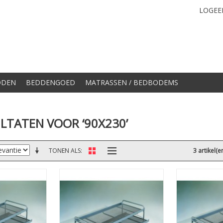
LOGEE
DDEN
BEDDENGOED
MATRASSEN / BEDBODEMS
LTATEN VOOR ‘90X230’
TONEN ALS
3 artikel(e