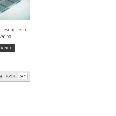
DERSCHUIFBED
670,00
ER INFO
n)
TOON