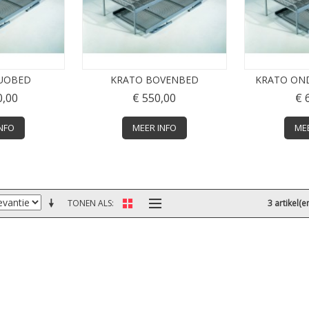
UOBED
KRATO BOVENBED
KRATO ON
0,00
€ 550,00
€ 
NFO
MEER INFO
ME
TONEN ALS
3 artikel(e