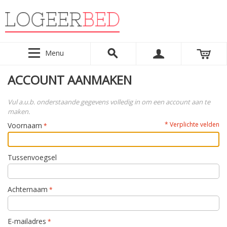
Menu
ACCOUNT AANMAKEN
Vul a.u.b. onderstaande gegevens volledig in om een account aan te
maken.
* Verplichte velden
Voornaam
Tussenvoegsel
Achternaam
E-mailadres