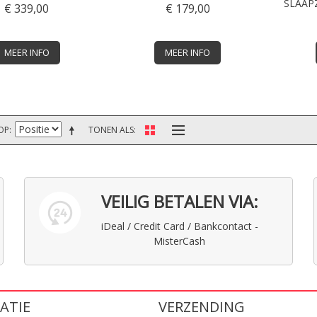
SLAAP
€ 339,00
€ 179,00
MEER INFO
MEER INFO
OP
TONEN ALS
VEILIG BETALEN VIA:
iDeal / Credit Card / Bankcontact -
MisterCash
ATIE
VERZENDING