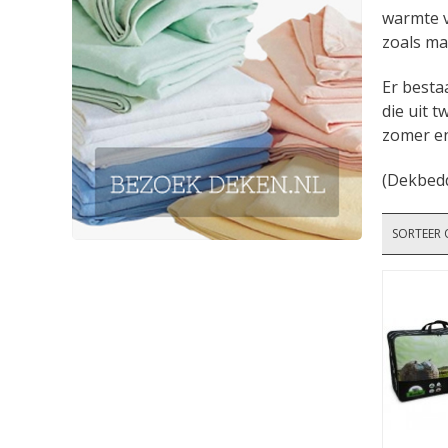
warmte v
zoals ma
Er besta
die uit 
zomer en
(Dekbedd
SORTEER 