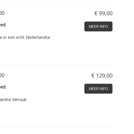
00
€ 99,00
bed.
MEER INFO
e in een echt Nederlandse
00
€ 129,00
bed.
MEER INFO
andse klimaat.