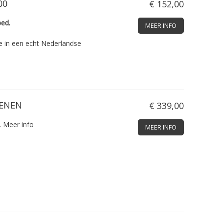
00
€ 152,00
bed.
MEER INFO
e in een echt Nederlandse
OENEN
€ 339,00
.
Meer info
MEER INFO