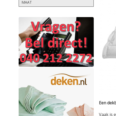
MAAT
Een dekb
Vaak is 