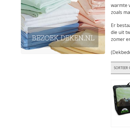
warmte v
zoals ma
Er besta
die uit 
zomer en
(Dekbedd
SORTEER 