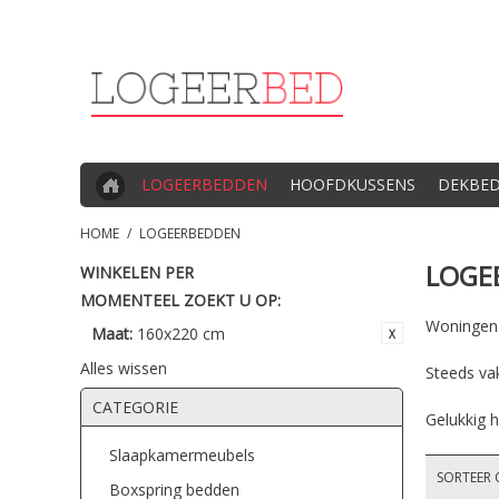
LOGEERBEDDEN
HOOFDKUSSENS
DEKBE
HOME
/
LOGEERBEDDEN
LOGE
WINKELEN PER
MOMENTEEL ZOEKT U OP:
Woningen z
Maat:
160x220 cm
Alles wissen
Steeds va
CATEGORIE
Gelukkig h
Slaapkamermeubels
SORTEER 
Boxspring bedden