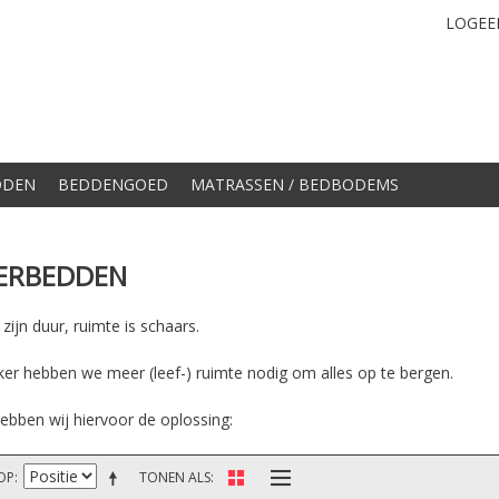
LOGEE
DDEN
BEDDENGOED
MATRASSEN / BEDBODEMS
ERBEDDEN
ijn duur, ruimte is schaars.
ker hebben we meer (leef-) ruimte nodig om alles op te bergen.
ebben wij hiervoor de oplossing:
OP
TONEN ALS