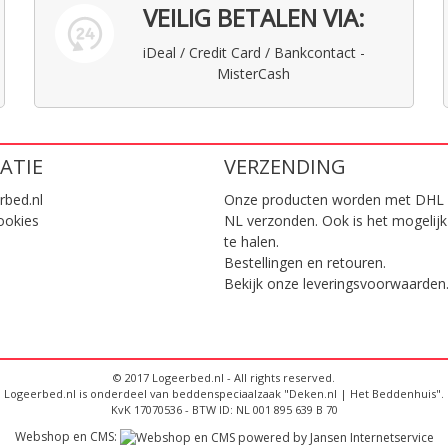
VEILIG BETALEN VIA:
iDeal / Credit Card / Bankcontact -
MisterCash
ATIE
VERZENDING
rbed.nl
Onze producten worden met DHL 
ookies
NL verzonden. Ook is het mogelijk
te halen.
Bestellingen en retouren.
Bekijk onze
leveringsvoorwaarden
© 2017 Logeerbed.nl - All rights reserved.
Logeerbed.nl is onderdeel van beddenspeciaalzaak "Deken.nl | Het Beddenhuis".
KvK 17070536 - BTW ID: NL 001 895 639 B 70
Webshop en CMS: