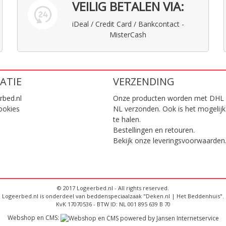
VEILIG BETALEN VIA:
iDeal / Credit Card / Bankcontact -
MisterCash
ATIE
VERZENDING
rbed.nl
Onze producten worden met DHL 
ookies
NL verzonden. Ook is het mogelijk
te halen.
Bestellingen en retouren.
Bekijk onze
leveringsvoorwaarden
© 2017 Logeerbed.nl - All rights reserved.
Logeerbed.nl is onderdeel van beddenspeciaalzaak "Deken.nl | Het Beddenhuis".
KvK 17070536 - BTW ID: NL 001 895 639 B 70
Webshop en CMS: