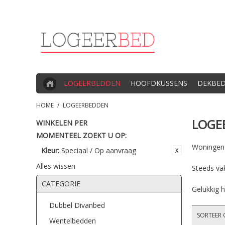
LOGEERBEDDEN
HOOFDKUSSENS
DEKBE
HOME
/
LOGEERBEDDEN
LOGE
WINKELEN PER
MOMENTEEL ZOEKT U OP:
Woningen z
Kleur:
Speciaal / Op aanvraag
Alles wissen
Steeds va
CATEGORIE
Gelukkig h
Dubbel Divanbed
SORTEER 
Wentelbedden