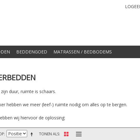
LOGEE
DDEN
BEDDENGOED
MATRASSEN / BEDBODEMS
ERBEDDEN
ijn duur, ruimte is schaars.
ker hebben we meer (leef-) ruimte nodig om alles op te bergen.
ebben wij hiervoor de oplossing:
OP
TONEN ALS