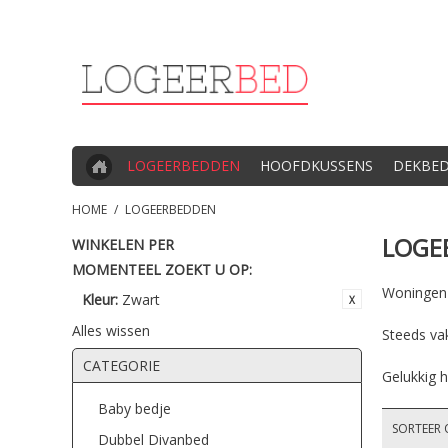
LOGEERBEDDEN
HOOFDKUSSENS
DEKBE
HOME
/
LOGEERBEDDEN
LOGE
WINKELEN PER
MOMENTEEL ZOEKT U OP:
Woningen z
Kleur:
Zwart
Alles wissen
Steeds va
CATEGORIE
Gelukkig h
Baby bedje
SORTEER 
Dubbel Divanbed