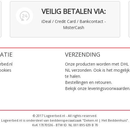
VEILIG BETALEN VIA:
iDeal / Credit Card / Bankcontact -
MisterCash
ATIE
VERZENDING
rbed.nl
Onze producten worden met DHL 
ookies
NL verzonden. Ook is het mogelijk
te halen.
Bestellingen en retouren.
Bekijk onze
leveringsvoorwaarden
© 2017 Logeerbed.nl - All rights reserved.
Logeerbed.nl is onderdeel van beddenspeciaalzaak "Deken.nl | Het Beddenhuis".
KvK 17070536 - BTW ID: NL 001 895 639 B 70