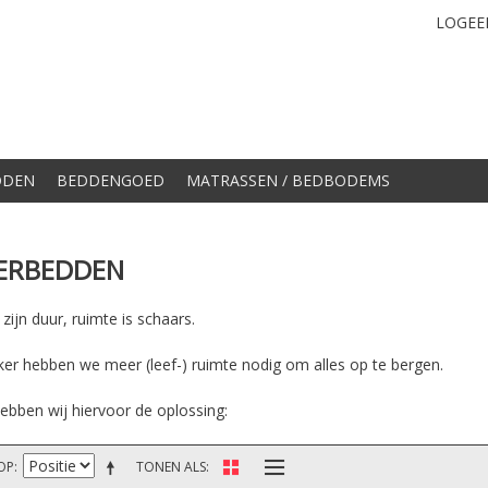
LOGEE
DDEN
BEDDENGOED
MATRASSEN / BEDBODEMS
ERBEDDEN
ijn duur, ruimte is schaars.
ker hebben we meer (leef-) ruimte nodig om alles op te bergen.
ebben wij hiervoor de oplossing:
OP
TONEN ALS