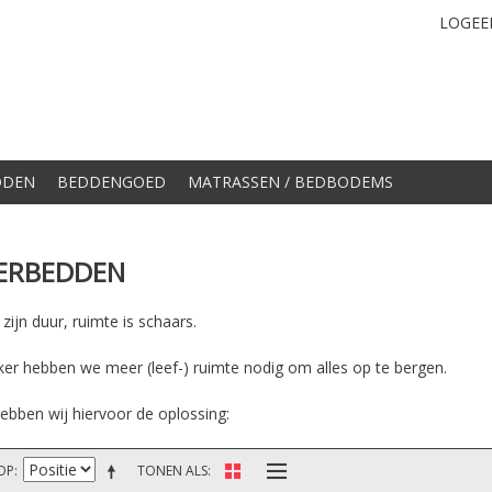
LOGEE
DDEN
BEDDENGOED
MATRASSEN / BEDBODEMS
ERBEDDEN
ijn duur, ruimte is schaars.
ker hebben we meer (leef-) ruimte nodig om alles op te bergen.
ebben wij hiervoor de oplossing:
OP
TONEN ALS