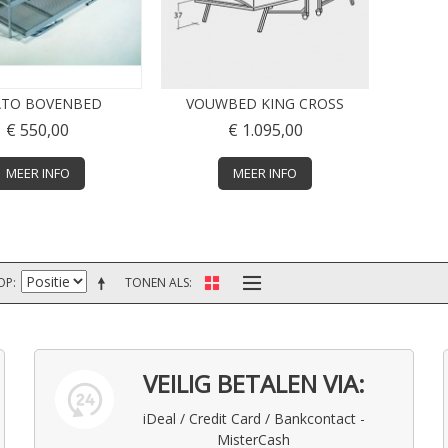
ATO BOVENBED
VOUWBED KING CROSS
€ 550,00
€ 1.095,00
MEER INFO
MEER INFO
OP
TONEN ALS
VEILIG BETALEN VIA:
iDeal / Credit Card / Bankcontact -
MisterCash