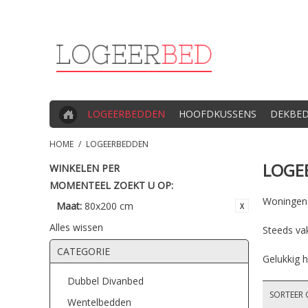
LOGEERBEDDEN
HOOFDKUSSENS
DEKBE
HOME
/
LOGEERBEDDEN
LOGE
WINKELEN PER
MOMENTEEL ZOEKT U OP:
Woningen z
Maat:
80x200 cm
Alles wissen
Steeds va
CATEGORIE
Gelukkig h
Dubbel Divanbed
SORTEER 
Wentelbedden