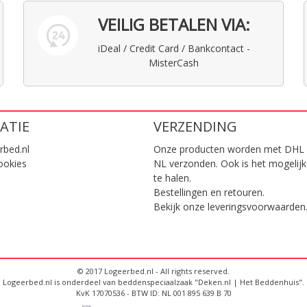
VEILIG BETALEN VIA:
iDeal / Credit Card / Bankcontact -
MisterCash
ATIE
VERZENDING
rbed.nl
Onze producten worden met DHL 
ookies
NL verzonden. Ook is het mogelijk
te halen.
Bestellingen en retouren.
Bekijk onze
leveringsvoorwaarden
© 2017 Logeerbed.nl - All rights reserved.
Logeerbed.nl is onderdeel van beddenspeciaalzaak "Deken.nl | Het Beddenhuis".
KvK 17070536 - BTW ID: NL 001 895 639 B 70