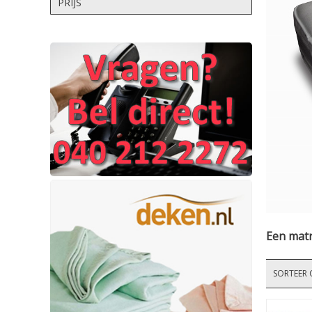
PRIJS
Een matr
SORTEER 