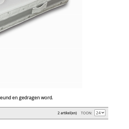
steund en gedragen word.
2 artikel(en)
TOON