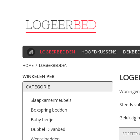
LOGEERBEDDEN
HOOFDKUSSENS
DEKBE
HOME
/
LOGEERBEDDEN
LOGE
WINKELEN PER
CATEGORIE
Woningen z
Slaapkamermeubels
Steeds va
Boxspring bedden
Gelukkig h
Baby bedje
Dubbel Divanbed
SORTEER 
Wentelbedden