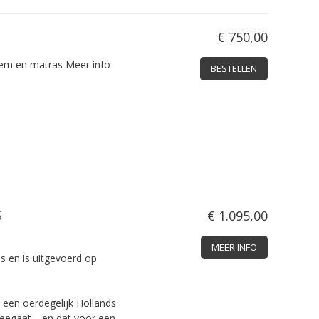
€ 750,00
dem en matras
Meer info
BESTELLEN
S
€ 1.095,00
MEER INFO
s en is uitgevoerd op
een ­oerdegelijk ­Hollands
­meegaat… en dat voor een