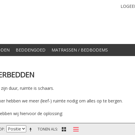
LOGEE
DDEN
BEDDENGOED
MATRASSEN / BEDBODEMS
ERBEDDEN
ijn duur, ruimte is schaars.
ker hebben we meer (leef-) ruimte nodig om alles op te bergen.
ebben wij hiervoor de oplossing:
OP
TONEN ALS