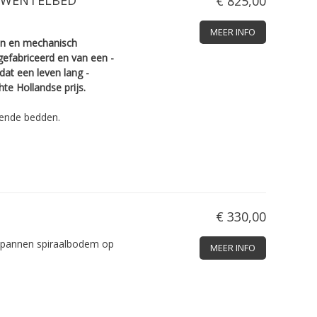
€ 825,00
MEER INFO
en en mechanisch
gefabriceerd en van een ­
 dat een leven lang ­
e ­Hollandse prijs.
ende bedden.
€ 330,00
pannen spiraalbodem op
MEER INFO