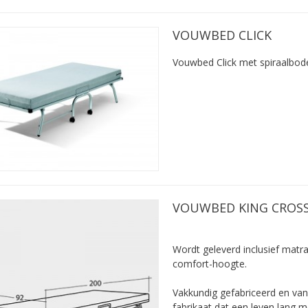
VOUWBED CLICK
Vouwbed Click met spiraalbo
VOUWBED KING CROS
Wordt geleverd inclusief matra
comfort-hoogte.
Vakkundig ­gefabriceerd en van 
fabrikaat dat een leven lang 