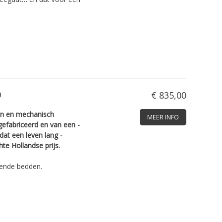
D
€ 835,00
en en mechanisch
MEER INFO
gefabriceerd en van een ­
 dat een leven lang ­
e ­Hollandse prijs.
ende bedden.