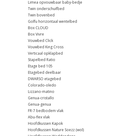
Limea opvouwbaar baby-bedje
Twin onderschuifbed
Twin bovenbed
Golfu horizontaal wentelbed
Box CLOUD
Box Vivre
Vouwbed Click
Vouwbed King Cross
Verticaal opklapbed
Stapelbed Ratio
Etage bed 105
Etagebed deelbaar
DWARSO etagebed
Colorado-oledo
Lizzano-matino
Genua-cristallo
Genua-genua
FR-7 bedbodem vlak
Abu-flex vlak
Hoofdkussen Kapok
Hoofdkussen Nature Soezz (wol)