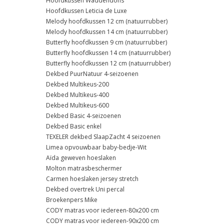
Hoofdkussen Waddendons
Hoofdkussen Leticia de Luxe
Melody hoofdkussen 12 cm (natuurrubber)
Melody hoofdkussen 14 cm (natuurrubber)
Butterfly hoofdkussen 9 cm (natuurrubber)
Butterfly hoofdkussen 14 cm (natuurrubber)
Butterfly hoofdkussen 12 cm (natuurrubber)
Dekbed PuurNatuur 4-seizoenen
Dekbed Multikeus-200
Dekbed Multikeus-400
Dekbed Multikeus-600
Dekbed Basic 4-seizoenen
Dekbed Basic enkel
TEXELER dekbed SlaapZacht 4 seizoenen
Limea opvouwbaar baby-bedje-Wit
Aïda geweven hoeslaken
Molton matrasbeschermer
Carmen hoeslaken jersey stretch
Dekbed overtrek Uni percal
Broekenpers Mike
CODY matras voor iedereen-80x200 cm
CODY matras voor iedereen-90x200 cm